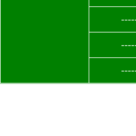
----
----
----