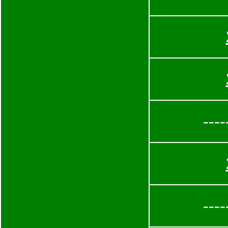
----
----