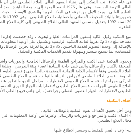
فى عام 1962 اتجه التفكير إلى إنشاء المعهد العالى للعلاج الطبيعى على أ
العالى للتربية الرياضية ، وفى عام 1976 انضم المعهد إلى جامعة
التعليم العالى ، ويعد الأول من نوعه فى البلاد العربية والشرق الأوسط ، حيث
جمهوري
20 لسنة 1992 بتعديل مسمى المعهد العالى للعلاج الطبيعى إلى كلية العلاج
القاهرة .
تتبع المكتبة وكيل الكلية لشئون الدراسات العليا والبحوث ، وقد خصصت إدارة الك
مساحة تبلغ 285 م2 تقريباً لقاعة المكتبة الرئيسية وتشتمل على أوعية الم
بالإضافة إلى وحدة التصوير لخدمة الباحثين ، 35 م2 تقريباً
المستخدم بما يسمح بتيسير وسهولة تقديم الخدمات المكتبية والبحثية .
وتحتوى المكتبة على الكتب والمراجع العلمية والرسائل الجامعية والدوريات وأش
الملحقة بالكتب والرسائل، والتي تلبى حاجة السادة أعضاء هيئة التدريس ، وطلبة ال
العلاج الطبيعي وفقاً لأقسام الكلية الثمانية المعتمدة حاليــاً وهى ( قسم العلوم 
الحيوية ، قسم العلاج الطبيعي لأمراض النساء والتوليد ، قسم العلاج الطبيعي 
الحركي وجراحتها ، قسم العلاج الطبيعي لاضطرابات مراحل النمو والتطور عند 
العلاج الطبيعي للجراحة ، قسم العلاج الطبيعي لاضطرابات الجهاز الدوري التنفس
الطبيعي لاضطرابات الجهاز العصبي العضلي وجراحته ) ، إلى جانب فروع الطب الأخ
أ
هداف المكتبة:
ومن أجل تحقيق الأهداف تقوم المكتبة بالوظائف التالية :
أ‌- اقتناء الكتب والمراجع والدوريات والرسائل وغيرها من أوعية المعلومات التي 
مجال العلاج الطبيعي.
ب- الإعداد الفني للمقتنيات وتيسير الاطلاع عليها .