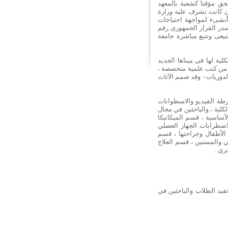
ن يلحق مؤقتاً كشعبة بالمعهد
 القاهرة ، بعد أن كانت تشرف عليه وزارة
 أنشىء لمواجهة احتياجات
تنا والبلاد المحيطة لأخصائى وأخصائيات العلاج الطبيعى . وفى 6/1/1992 صدر القرار الجمهورى رقم
 الطبيعى وتتبع مباشرة جامعة
لية لها فى مبناها الجديد
علومات من كتب علمية متخصصة ،
 لغرفة تخزين الرسائل والدوريات– وقد صمم الآثاث
رطة الفيديو والاسطوانات
كلية ، والباحثين في مجال
الأساسية ، قسم الميكانيكا
لاضطرابات الجهاز العضلي
الأطفال وجراحتها ، قسم
ي والمسنين ، قسم العلاج
رى .
تفيد الطلاب والباحثين في