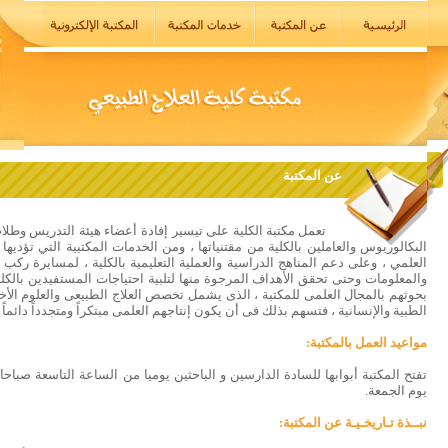
عن المكتبة
تعمل مكتبة الكلية على تيسير إفادة أعضاء هيئة التدريس وطلا
البكالوريوس والعاملين بالكلية من مقتنياتها ، ومن الخدمات المكتبية التي تؤدي
العلمي ، وعلى دعم المناهج الدراسية والعملية التعليمية بالكلية ، لمسايرة ركب
والمعلومات وحتى تحقق الأهداف المرجوة منها لتلبية احتياجات المستفيدين بالك
بحوثهم بالمجال العلمى للمكتبة ، الذى يشمل تخصص العلاج الطبيعى والعلوم الأخر
الطبية والإنسانية ، فتسهم بذلك فى أن يكون إنتاجهم العلمى مبتكراً ومتجدداً دائماً
مواعيد العمل بالمكتبة:
تفتح المكتبة أبوابها للسادة الدارسين و الباحثين يوميا من الساعة التاسعة صباحا 
يوم الجمعة.
نبــذة تـاريخـيـة عن المكتبة: